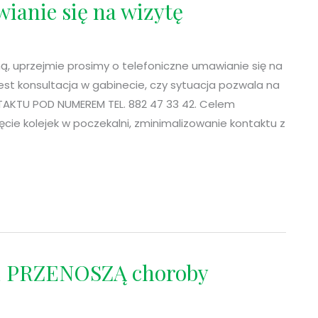
ianie się na wizytę
ą, uprzejmie prosimy o telefoniczne umawianie się na
est konsultacja w gabinecie, czy sytuacja pozwala na
TAKTU POD NUMEREM TEL. 882 47 33 42. Celem
ęcie kolejek w poczekalni, zminimalizowanie kontaktu z
IE PRZENOSZĄ choroby