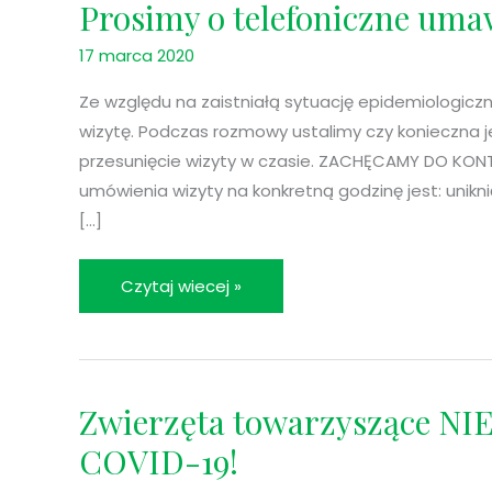
Prosimy o telefoniczne umaw
Prosimy
o
17 marca 2020
telefoniczne
umawianie
Ze względu na zaistniałą sytuację epidemiologiczn
się
wizytę. Podczas rozmowy ustalimy czy konieczna j
na
przesunięcie wizyty w czasie. ZACHĘCAMY DO KON
wizytę
umówienia wizyty na konkretną godzinę jest: unikni
[…]
Czytaj wiecej »
Zwierzęta towarzyszące N
Zwierzęta
towarzyszące
COVID-19!
NIE