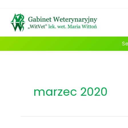
Przejdź
do
treści
Se
marzec 2020