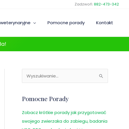
Zadzwoń:
882-473-342
 weterynaryjne
Pomocne porady
Kontakt
la!
A
S
r
z
c
u
Pomocne Porady
h
k
i
a
Zobacz krótkie porady jak przygotować
w
j
swojego zwierzaka do zabiegu, badania
a
d