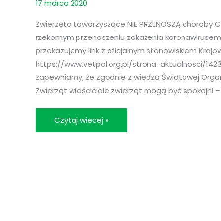
17 marca 2020
PRZENOSZĄ
choroby
Zwierzęta towarzyszące NIE PRZENOSZĄ choroby COV
COVID-
rzekomym przenoszeniu zakażenia koronawirusem S
19!
przekazujemy link z oficjalnym stanowiskiem Krajow
https://www.vetpol.org.pl/strona-aktualnosci/142
zapewniamy, że zgodnie z wiedzą Światowej Organi
Zwierząt właściciele zwierząt mogą być spokojni –
Czytaj wiecej »