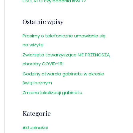
USG, RTG czy badania krwi >>
l
a
Ostatnie wpisy
:
Prosimy o telefoniczne umawianie się
na wizytę
Zwierzęta towarzyszące NIE PRZENOSZĄ
choroby COVID-19!
Godziny otwarcia gabinetu w okresie
świątecznym
Zmiana lokalizacji gabinetu
Kategorie
Aktualności